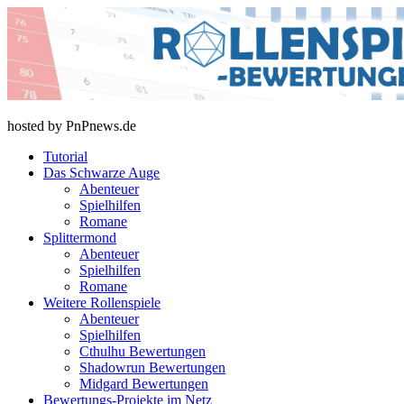
Skip
to
content
rollenspiel-bewertungen.de
hosted by PnPnews.de
Tutorial
Das Schwarze Auge
Abenteuer
Spielhilfen
Romane
Splittermond
Abenteuer
Spielhilfen
Romane
Weitere Rollenspiele
Abenteuer
Spielhilfen
Cthulhu Bewertungen
Shadowrun Bewertungen
Midgard Bewertungen
Bewertungs-Projekte im Netz