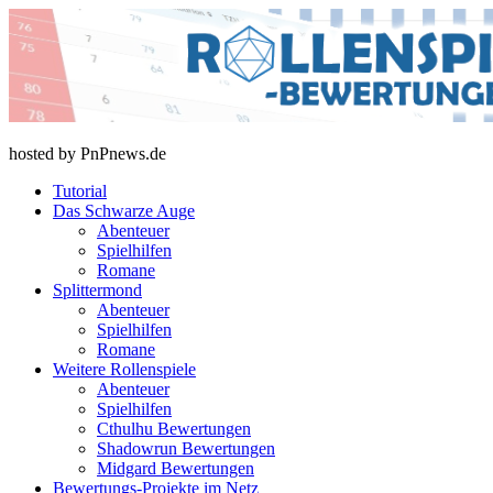
Skip
to
content
rollenspiel-bewertungen.de
hosted by PnPnews.de
Tutorial
Das Schwarze Auge
Abenteuer
Spielhilfen
Romane
Splittermond
Abenteuer
Spielhilfen
Romane
Weitere Rollenspiele
Abenteuer
Spielhilfen
Cthulhu Bewertungen
Shadowrun Bewertungen
Midgard Bewertungen
Bewertungs-Projekte im Netz