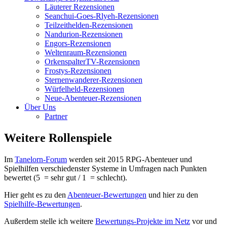
Läuterer Rezensionen
Seanchui-Goes-Rlyeh-Rezensionen
Teilzeithelden-Rezensionen
Nandurion-Rezensionen
Engors-Rezensionen
Weltenraum-Rezensionen
OrkenspalterTV-Rezensionen
Frostys-Rezensionen
Sternenwanderer-Rezensionen
Würfelheld-Rezensionen
Neue-Abenteuer-Rezensionen
Über Uns
Partner
Weitere Rollenspiele
Im
Tanelorn-Forum
werden seit 2015 RPG-Abenteuer und
Spielhilfen verschiedenster Systeme in Umfragen nach Punkten
bewertet (5 = sehr gut / 1 = schlecht).
Hier geht es zu den
Abenteuer-Bewertungen
und hier zu den
Spielhilfe-Bewertungen
.
Außerdem stelle ich weitere
Bewertungs-Projekte im Netz
vor und