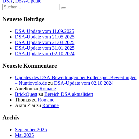
DSA
,
DSA-Update
Suche
nach:
Neueste Beiträge
DSA-Update vom 11.09.2025
DSA-Update vom 21.05.2025
DSA-Update vom 21.03.2025
DSA-Update vom 31.01.2025
DSA-Update vom 02.10.2024
Neueste Kommentare
Updates des DSA-Bewertungen bei Rollenspiel-Bewertungen
– Nuntiovolo.de
zu
DSA-Update vom 02.10.2024
Aurelion
zu
Romane
BrickQuest
zu
Bereich DSA aktualisiert
Thomas
zu
Romane
Aram Ziai
zu
Romane
Archiv
September 2025
Mai 2025