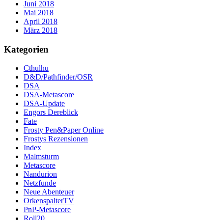
Juni 2018
Mai 2018
April 2018
März 2018
Kategorien
Cthulhu
D&D/Pathfinder/OSR
DSA
DSA-Metascore
DSA-Update
Engors Dereblick
Fate
Frosty Pen&Paper Online
Frostys Rezensionen
Index
Malmsturm
Metascore
Nandurion
Netzfunde
Neue Abenteuer
OrkenspalterTV
PnP-Metascore
Roll20