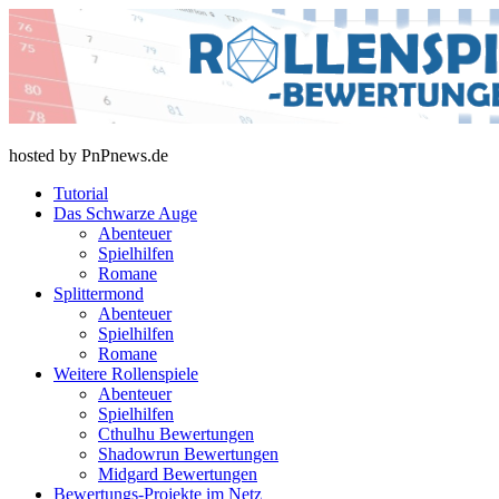
Skip
to
content
rollenspiel-bewertungen.de
hosted by PnPnews.de
Tutorial
Das Schwarze Auge
Abenteuer
Spielhilfen
Romane
Splittermond
Abenteuer
Spielhilfen
Romane
Weitere Rollenspiele
Abenteuer
Spielhilfen
Cthulhu Bewertungen
Shadowrun Bewertungen
Midgard Bewertungen
Bewertungs-Projekte im Netz