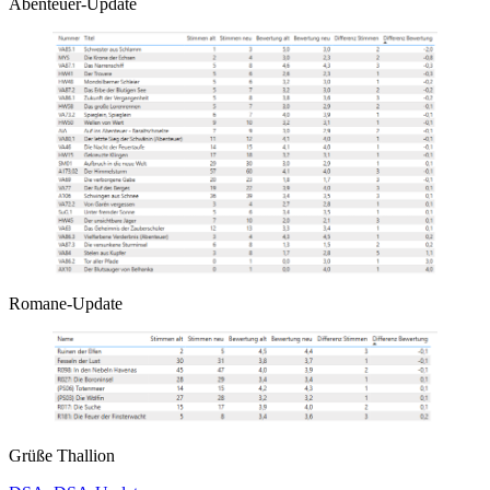
Abenteuer-Update
Romane-Update
Grüße Thallion