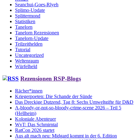
Seanchui-Goes-Rlyeh
Splimo-Update
Splittermond
Statistiken
Tanelorn
Tanelorn Rezensionen
Tanelorn-Update
Teilzeithelden
Tutorial
Uncategorized
Weltenraum
Würfelheld
Rezensionen RSP-Blogs
Rächer*innen
Kriegerpoeten: Die Schande der Sünde
Das Dreckige Dutzend, Tag 8: Sechs Umweltgifte für D&D
A-bloody-or-not-so-bloody-crime-scene 2026 – Teil 5
(Hellheim)
Koloniale Abenteuer
WvT: Das Schmirntal
RatCon 2026 startet
Aus alt mach neu: Midgard kommt in der 6. Edition