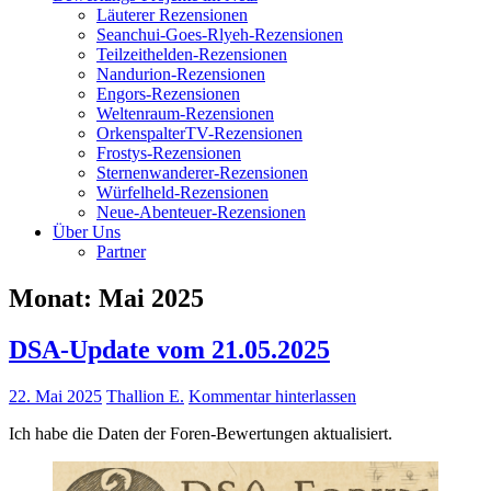
Läuterer Rezensionen
Seanchui-Goes-Rlyeh-Rezensionen
Teilzeithelden-Rezensionen
Nandurion-Rezensionen
Engors-Rezensionen
Weltenraum-Rezensionen
OrkenspalterTV-Rezensionen
Frostys-Rezensionen
Sternenwanderer-Rezensionen
Würfelheld-Rezensionen
Neue-Abenteuer-Rezensionen
Über Uns
Partner
Monat:
Mai 2025
DSA-Update vom 21.05.2025
22. Mai 2025
Thallion E.
Kommentar hinterlassen
Ich habe die Daten der Foren-Bewertungen aktualisiert.