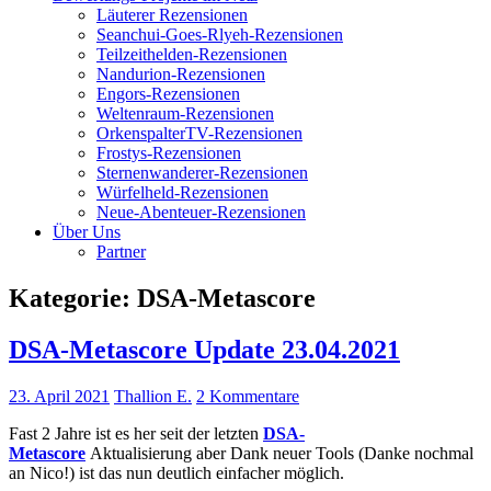
Läuterer Rezensionen
Seanchui-Goes-Rlyeh-Rezensionen
Teilzeithelden-Rezensionen
Nandurion-Rezensionen
Engors-Rezensionen
Weltenraum-Rezensionen
OrkenspalterTV-Rezensionen
Frostys-Rezensionen
Sternenwanderer-Rezensionen
Würfelheld-Rezensionen
Neue-Abenteuer-Rezensionen
Über Uns
Partner
Kategorie:
DSA-Metascore
DSA-Metascore Update 23.04.2021
23. April 2021
Thallion E.
2 Kommentare
Fast 2 Jahre ist es her seit der letzten
DSA-
Metascore
Aktualisierung aber Dank neuer Tools (Danke nochmal
an Nico!) ist das nun deutlich einfacher möglich.