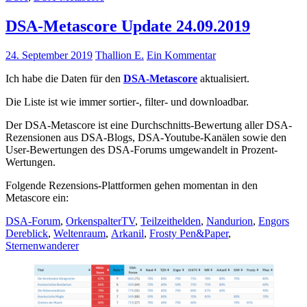
DSA-Metascore Update 24.09.2019
24. September 2019
Thallion E.
Ein Kommentar
Ich habe die Daten für den
DSA-Metascore
aktualisiert.
Die Liste ist wie immer sortier-, filter- und downloadbar.
Der DSA-Metascore ist eine Durchschnitts-Bewertung aller DSA-
Rezensionen aus DSA-Blogs, DSA-Youtube-Kanälen sowie den
User-Bewertungen des DSA-Forums umgewandelt in Prozent-
Wertungen.
Folgende Rezensions-Plattformen gehen momentan in den
Metascore ein:
DSA-Forum
,
OrkenspalterTV
,
Teilzeithelden
,
Nandurion
,
Engors
Dereblick
,
Weltenraum
,
Arkanil
,
Frosty Pen&Paper
,
Sternenwanderer