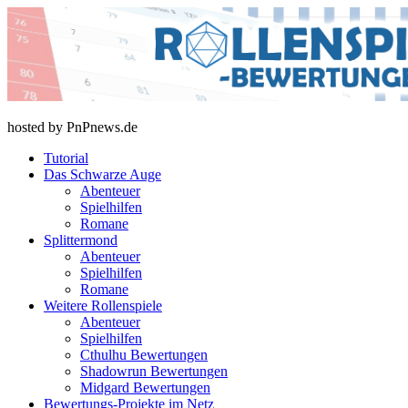
Skip
to
content
rollenspiel-bewertungen.de
hosted by PnPnews.de
Tutorial
Das Schwarze Auge
Abenteuer
Spielhilfen
Romane
Splittermond
Abenteuer
Spielhilfen
Romane
Weitere Rollenspiele
Abenteuer
Spielhilfen
Cthulhu Bewertungen
Shadowrun Bewertungen
Midgard Bewertungen
Bewertungs-Projekte im Netz