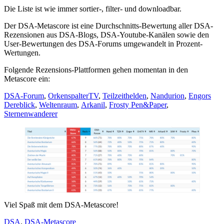
Die Liste ist wie immer sortier-, filter- und downloadbar.
Der DSA-Metascore ist eine Durchschnitts-Bewertung aller DSA-
Rezensionen aus DSA-Blogs, DSA-Youtube-Kanälen sowie den
User-Bewertungen des DSA-Forums umgewandelt in Prozent-
Wertungen.
Folgende Rezensions-Plattformen gehen momentan in den
Metascore ein:
DSA-Forum
,
OrkenspalterTV
,
Teilzeithelden
,
Nandurion
,
Engors
Dereblick
,
Weltenraum
,
Arkanil
,
Frosty Pen&Paper
,
Sternenwanderer
Viel Spaß mit dem DSA-Metascore!
DSA
,
DSA-Metascore