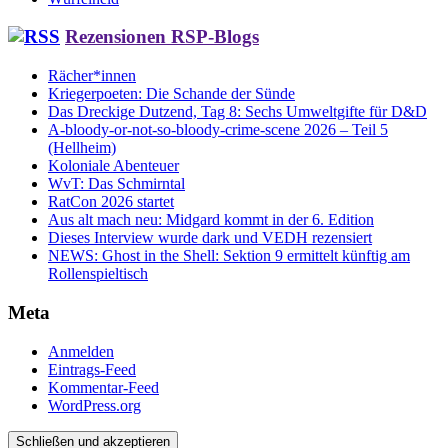
Rezensionen RSP-Blogs
Rächer*innen
Kriegerpoeten: Die Schande der Sünde
Das Dreckige Dutzend, Tag 8: Sechs Umweltgifte für D&D
A-bloody-or-not-so-bloody-crime-scene 2026 – Teil 5
(Hellheim)
Koloniale Abenteuer
WvT: Das Schmirntal
RatCon 2026 startet
Aus alt mach neu: Midgard kommt in der 6. Edition
Dieses Interview wurde dark und VEDH rezensiert
NEWS: Ghost in the Shell: Sektion 9 ermittelt künftig am
Rollenspieltisch
Meta
Anmelden
Eintrags-Feed
Kommentar-Feed
WordPress.org