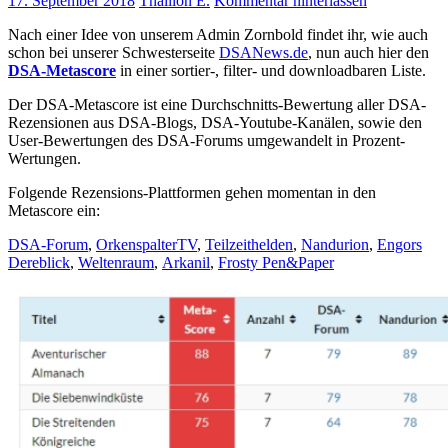
17. September 2018
Thallion E.
Kommentar hinterlassen
Nach einer Idee von unserem Admin Zornbold findet ihr, wie auch
schon bei unserer Schwesterseite
DSANews.de
, nun auch hier den
DSA-Metascore
in einer sortier-, filter- und downloadbaren Liste.
Der DSA-Metascore ist eine Durchschnitts-Bewertung aller DSA-
Rezensionen aus DSA-Blogs, DSA-Youtube-Kanälen, sowie den
User-Bewertungen des DSA-Forums umgewandelt in Prozent-
Wertungen.
Folgende Rezensions-Plattformen gehen momentan in den
Metascore ein:
DSA-Forum
,
OrkenspalterTV
,
Teilzeithelden
,
Nandurion
,
Engors
Dereblick
,
Weltenraum
,
Arkanil
,
Frosty Pen&Paper