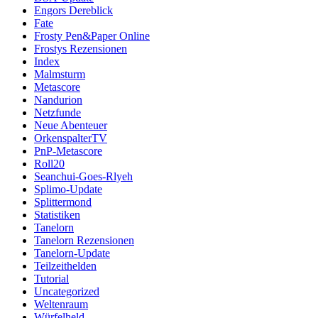
Engors Dereblick
Fate
Frosty Pen&Paper Online
Frostys Rezensionen
Index
Malmsturm
Metascore
Nandurion
Netzfunde
Neue Abenteuer
OrkenspalterTV
PnP-Metascore
Roll20
Seanchui-Goes-Rlyeh
Splimo-Update
Splittermond
Statistiken
Tanelorn
Tanelorn Rezensionen
Tanelorn-Update
Teilzeithelden
Tutorial
Uncategorized
Weltenraum
Würfelheld