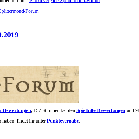
ndet ihr unter
Punktevergabe Splittermond-Forum
.
Splittermond-Forum
.
.2019
r-Bewertungen
, 157 Stimmen bei den
Spielhilfe-Bewertungen
und 98
aben, findet ihr unter
Punktevergabe
.