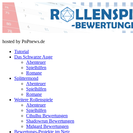
Skip
to
content
rollenspiel-bewertungen.de
hosted by PnPnews.de
Tutorial
Das Schwarze Auge
Abenteuer
Spielhilfen
Romane
Splittermond
Abenteuer
Spielhilfen
Romane
Weitere Rollenspiele
Abenteuer
Spielhilfen
Cthulhu Bewertungen
Shadowrun Bewertungen
Midgard Bewertungen
Bewertungs-Projekte im Netz