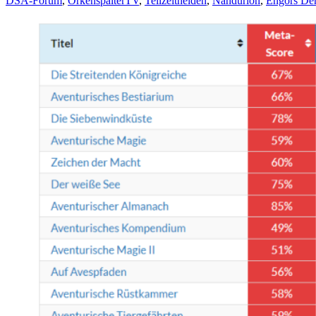
DSA-Forum
,
OrkenspalterTV
,
Teilzeithelden
,
Nandurion
,
Engors Der