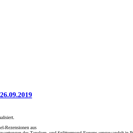
26.09.2019
alisiert.
iel-Rezensionen aus
-Bewertungen des Tanelorn- und Splittermond-Forums umgewandelt in 