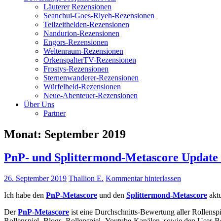
Läuterer Rezensionen
Seanchui-Goes-Rlyeh-Rezensionen
Teilzeithelden-Rezensionen
Nandurion-Rezensionen
Engors-Rezensionen
Weltenraum-Rezensionen
OrkenspalterTV-Rezensionen
Frostys-Rezensionen
Sternenwanderer-Rezensionen
Würfelheld-Rezensionen
Neue-Abenteuer-Rezensionen
Über Uns
Partner
Monat:
September 2019
PnP- und Splittermond-Metascore Update 
26. September 2019
Thallion E.
Kommentar hinterlassen
Ich habe den
PnP-Metascore
und den
Splittermond-Metascore
aktu
Der
PnP-Metascore
ist eine Durchschnitts-Bewertung aller Rollensp
Rollenspiel -Blogs, Rollenspiel -Youtube-Kanälen, sowie den User