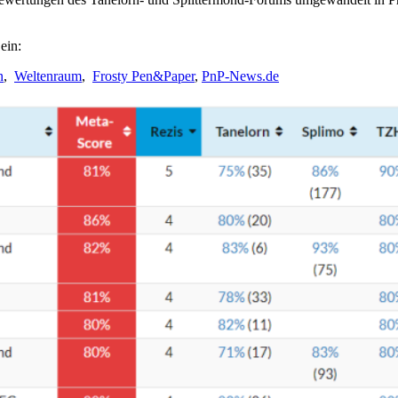
ein:
n
,
Weltenraum
,
Frosty Pen&Paper
,
PnP-News.de