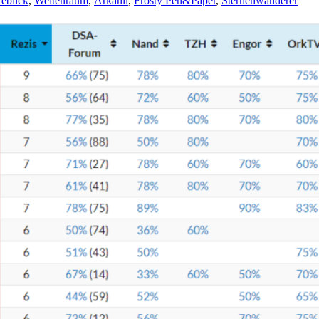
eblick
,
Weltenraum
,
Arkanil
,
Frosty Pen&Paper
,
Sternenwanderer