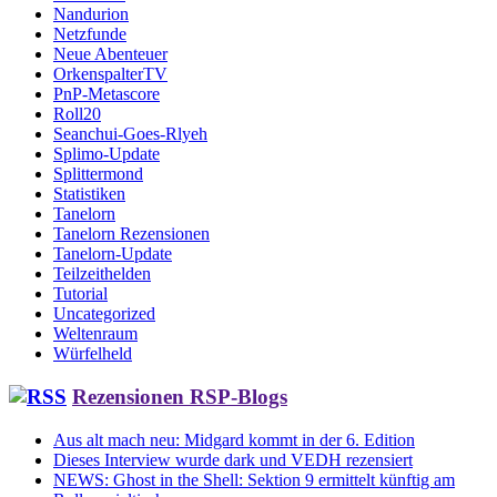
Nandurion
Netzfunde
Neue Abenteuer
OrkenspalterTV
PnP-Metascore
Roll20
Seanchui-Goes-Rlyeh
Splimo-Update
Splittermond
Statistiken
Tanelorn
Tanelorn Rezensionen
Tanelorn-Update
Teilzeithelden
Tutorial
Uncategorized
Weltenraum
Würfelheld
Rezensionen RSP-Blogs
Aus alt mach neu: Midgard kommt in der 6. Edition
Dieses Interview wurde dark und VEDH rezensiert
NEWS: Ghost in the Shell: Sektion 9 ermittelt künftig am