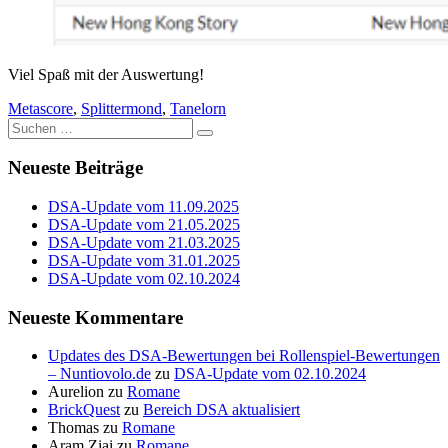
Viel Spaß mit der Auswertung!
Metascore
,
Splittermond
,
Tanelorn
Suche
nach:
Neueste Beiträge
DSA-Update vom 11.09.2025
DSA-Update vom 21.05.2025
DSA-Update vom 21.03.2025
DSA-Update vom 31.01.2025
DSA-Update vom 02.10.2024
Neueste Kommentare
Updates des DSA-Bewertungen bei Rollenspiel-Bewertungen
– Nuntiovolo.de
zu
DSA-Update vom 02.10.2024
Aurelion
zu
Romane
BrickQuest
zu
Bereich DSA aktualisiert
Thomas
zu
Romane
Aram Ziai
zu
Romane