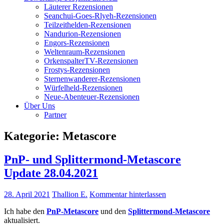
Läuterer Rezensionen
Seanchui-Goes-Rlyeh-Rezensionen
Teilzeithelden-Rezensionen
Nandurion-Rezensionen
Engors-Rezensionen
Weltenraum-Rezensionen
OrkenspalterTV-Rezensionen
Frostys-Rezensionen
Sternenwanderer-Rezensionen
Würfelheld-Rezensionen
Neue-Abenteuer-Rezensionen
Über Uns
Partner
Kategorie:
Metascore
PnP- und Splittermond-Metascore
Update 28.04.2021
28. April 2021
Thallion E.
Kommentar hinterlassen
Ich habe den
PnP-Metascore
und den
Splittermond-Metascore
aktualisiert.