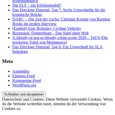
Rollenspieltisch
Die ELF – ein Erfolgsmodell?
Das Dreckige Dutzend, Tag 7: Sechs Umweltgifte für die
kosmische Brücke
DARC – Die Zeit der Asche: Christian Kennig von Burning
Books im großen Interview
[English] Epic Roleplay: Civilian Vehicles
Rezension: Daggerheart – Das Spiel ohne Welt
A-bloody-or-not-so-bloody-crime-scene 2026 – Teil 6 (Die
trockenen Toten von Mortanescu)
Das Dreckige Dutzend, Tag 6: Ein Umweltgift für SLA
Industries
Meta
Anmelden
Eintrags-Feed
Kommentar-Feed
WordPress.org
Datenschutz und Cookies: Diese Website verwendet Cookies. Wenn
du die Website weiterhin nutzt, stimmst du der Verwendung von
Cookies zu.