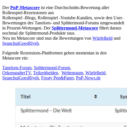
Der
PnP-Metascore
ist eine Durchschnitts-Bewertung aller
Rollenspiel-Rezensionen aus
Rollenspiel -Blogs, Rollenspiel -Youtube-Kanälen, sowie den User-
Bewertungen des Tanelorn- und Splittermond-Forums umgewandelt
in Prozent-Wertungen. Der
Splittermond-Metascore
filtert daraus
nochmal die Splittermond-Produkte raus.
Neu im Metascore sind nun die Bewertungen von
Würfelheld
und
SeanchuiGoesRlyeh
.
Folgende Rezensions-Plattformen gehen momentan in den
Metascore ein:
Tanelorn-Forum
,
Splittermond-Forum
,
OrkenspalterTV
,
Teilzeithelden
,
Weltenraum
,
Würfelheld
,
SeanchuiGoesRlyeh
,
Frosty Pen&Paper
,
PnP-News.de