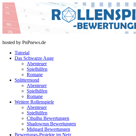
Skip
to
content
rollenspiel-bewertungen.de
hosted by PnPnews.de
Tutorial
Das Schwarze Auge
Abenteuer
Spielhilfen
Romane
Splittermond
Abenteuer
Spielhilfen
Romane
Weitere Rollenspiele
Abenteuer
Spielhilfen
Cthulhu Bewertungen
Shadowrun Bewertungen
Midgard Bewertungen
Bewertungs-Projekte im Netz