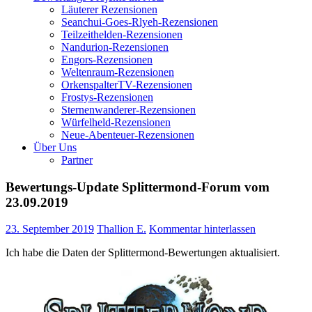
Läuterer Rezensionen
Seanchui-Goes-Rlyeh-Rezensionen
Teilzeithelden-Rezensionen
Nandurion-Rezensionen
Engors-Rezensionen
Weltenraum-Rezensionen
OrkenspalterTV-Rezensionen
Frostys-Rezensionen
Sternenwanderer-Rezensionen
Würfelheld-Rezensionen
Neue-Abenteuer-Rezensionen
Über Uns
Partner
Bewertungs-Update Splittermond-Forum vom
23.09.2019
23. September 2019
Thallion E.
Kommentar hinterlassen
Ich habe die Daten der Splittermond-Bewertungen aktualisiert.