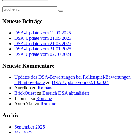
Suche
nach:
Neueste Beiträge
DSA-Update vom 11.09.2025
DSA-Update vom 21.05.2025
DSA-Update vom 21.03.2025
DSA-Update vom 31.01.2025
DSA-Update vom 02.10.2024
Neueste Kommentare
Updates des DSA-Bewertungen bei Rollenspiel-Bewertungen
– Nuntiovolo.de
zu
DSA-Update vom 02.10.2024
Aurelion
zu
Romane
BrickQuest
zu
Bereich DSA aktualisiert
Thomas
zu
Romane
Aram Ziai
zu
Romane
Archiv
September 2025
Mai 2025