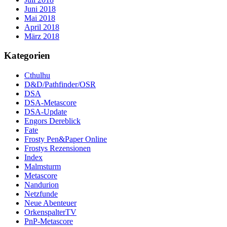
Juni 2018
Mai 2018
April 2018
März 2018
Kategorien
Cthulhu
D&D/Pathfinder/OSR
DSA
DSA-Metascore
DSA-Update
Engors Dereblick
Fate
Frosty Pen&Paper Online
Frostys Rezensionen
Index
Malmsturm
Metascore
Nandurion
Netzfunde
Neue Abenteuer
OrkenspalterTV
PnP-Metascore