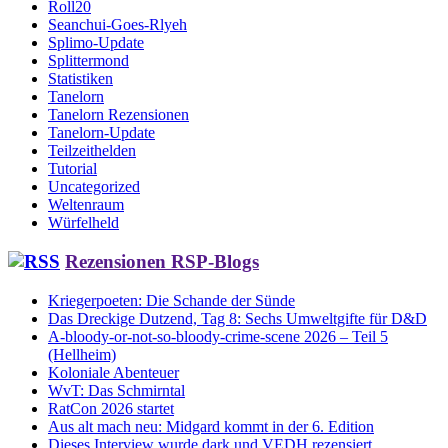
Roll20
Seanchui-Goes-Rlyeh
Splimo-Update
Splittermond
Statistiken
Tanelorn
Tanelorn Rezensionen
Tanelorn-Update
Teilzeithelden
Tutorial
Uncategorized
Weltenraum
Würfelheld
Rezensionen RSP-Blogs
Kriegerpoeten: Die Schande der Sünde
Das Dreckige Dutzend, Tag 8: Sechs Umweltgifte für D&D
A-bloody-or-not-so-bloody-crime-scene 2026 – Teil 5
(Hellheim)
Koloniale Abenteuer
WvT: Das Schmirntal
RatCon 2026 startet
Aus alt mach neu: Midgard kommt in der 6. Edition
Dieses Interview wurde dark und VEDH rezensiert