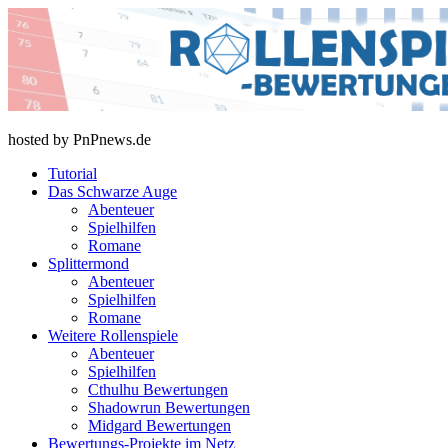
Skip
to
content
rollenspiel-bewertungen.de
hosted by PnPnews.de
Tutorial
Das Schwarze Auge
Abenteuer
Spielhilfen
Romane
Splittermond
Abenteuer
Spielhilfen
Romane
Weitere Rollenspiele
Abenteuer
Spielhilfen
Cthulhu Bewertungen
Shadowrun Bewertungen
Midgard Bewertungen
Bewertungs-Projekte im Netz