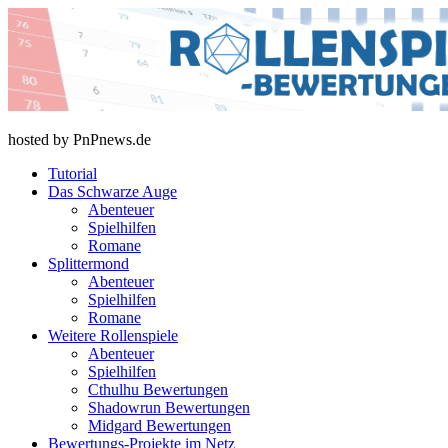
Skip
to
content
rollenspiel-bewertungen.de
hosted by PnPnews.de
Tutorial
Das Schwarze Auge
Abenteuer
Spielhilfen
Romane
Splittermond
Abenteuer
Spielhilfen
Romane
Weitere Rollenspiele
Abenteuer
Spielhilfen
Cthulhu Bewertungen
Shadowrun Bewertungen
Midgard Bewertungen
Bewertungs-Projekte im Netz