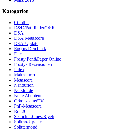
März 2018
Kategorien
Cthulhu
D&D/Pathfinder/OSR
DSA
DSA-Metascore
DSA-Update
Engors Dereblick
Fate
Frosty Pen&Paper Online
Frostys Rezensionen
Index
Malmsturm
Metascore
Nandurion
Netzfunde
Neue Abenteuer
OrkenspalterTV
PnP-Metascore
Roll20
Seanchui-Goes-Rlyeh
Splimo-Update
Splittermond