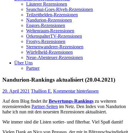
Läuterer Rezensionen
Seanchui-Goes-Rlyeh-Rezensionen
Teilzeithelden-Rezensionen
Nandurion-Rezensionen
Engors-Rezensionen
Weltenraum-Rezensionen
OrkenspalterTV-Rezensionen
Frostys-Rezensionen
Sternenwanderer-Rezensionen
Würfelheld-Rezensionen
Neue-Abenteuer-Rezensionen
Über Uns
Partner
Nandurion-Rankings aktualisiert (20.04.2021)
20. April 2021
Thallion E.
Kommentar hinterlassen
Auf dem Blog findet ihr
Bewertungs-Rankings
zu weiteren
rezensierenden
Partner-Seiten
im Netz. Den Index von Nandurion
habe ich nun mit den neuesten Rezensionen aktualisiert.
Wie immer sind die Listen sortier- und filterbar. Viel Spaß damit!
Vielen Dank an Nico von Pegasus, der mir in Blitzgeschwindigkeit