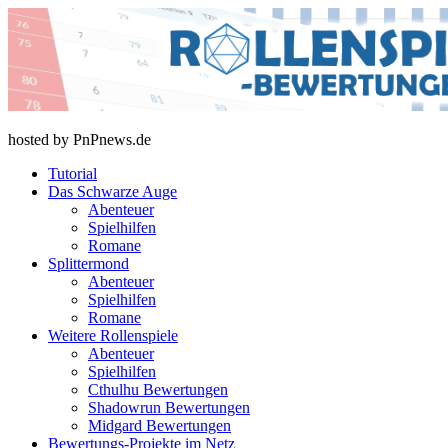
Skip
to
content
rollenspiel-bewertungen.de
hosted by PnPnews.de
Tutorial
Das Schwarze Auge
Abenteuer
Spielhilfen
Romane
Splittermond
Abenteuer
Spielhilfen
Romane
Weitere Rollenspiele
Abenteuer
Spielhilfen
Cthulhu Bewertungen
Shadowrun Bewertungen
Midgard Bewertungen
Bewertungs-Projekte im Netz