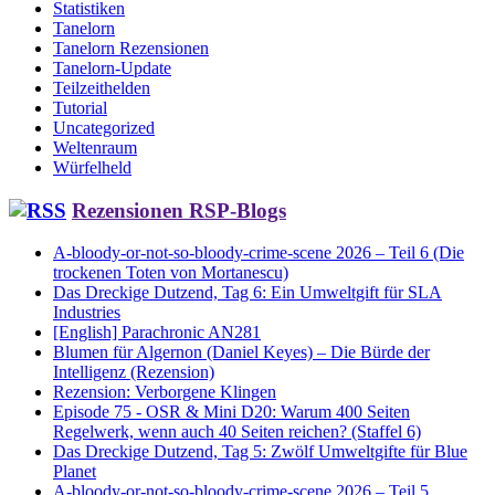
Statistiken
Tanelorn
Tanelorn Rezensionen
Tanelorn-Update
Teilzeithelden
Tutorial
Uncategorized
Weltenraum
Würfelheld
Rezensionen RSP-Blogs
A-bloody-or-not-so-bloody-crime-scene 2026 – Teil 6 (Die
trockenen Toten von Mortanescu)
Das Dreckige Dutzend, Tag 6: Ein Umweltgift für SLA
Industries
[English] Parachronic AN281
Blumen für Algernon (Daniel Keyes) – Die Bürde der
Intelligenz (Rezension)
Rezension: Verborgene Klingen
Episode 75 - OSR & Mini D20: Warum 400 Seiten
Regelwerk, wenn auch 40 Seiten reichen? (Staffel 6)
Das Dreckige Dutzend, Tag 5: Zwölf Umweltgifte für Blue
Planet
A-bloody-or-not-so-bloody-crime-scene 2026 – Teil 5