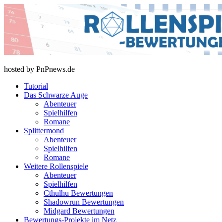
Skip
to
content
rollenspiel-bewertungen.de
hosted by PnPnews.de
Tutorial
Das Schwarze Auge
Abenteuer
Spielhilfen
Romane
Splittermond
Abenteuer
Spielhilfen
Romane
Weitere Rollenspiele
Abenteuer
Spielhilfen
Cthulhu Bewertungen
Shadowrun Bewertungen
Midgard Bewertungen
Bewertungs-Projekte im Netz