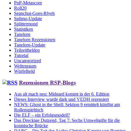
PnP-Metascore
Roll20
Seanchui-Goes-Rlyeh
Splimo-Update
Splittermond
Statistiken
Tanelorn
Tanelorn Rezensionen
Tanelorn-Update
Teilzeithelden
Tutorial
Uncategorized
Weltenraum
Würfelheld
Rezensionen RSP-Blogs
Aus alt mach neu: Midgard kommt in der 6. Edition
Dieses Interview wurde dark und VEDH rezensiert
NEWS: Ghost in the Shell: Sektion 9 ermittelt künftig am
Rollenspieltisch
Die ELF – ein Erfolgsmodell?
Das Dreckige Dutzend, Tag 7: Sechs Umweltgifte für die
kosmische Brücke
DARC – Die Zeit der Asche: Christian Kennig von Burning