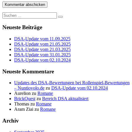
Suche
nach:
Neueste Beiträge
DSA-Update vom 11.09.2025
DSA-Update vom 21.05.2025
DSA-Update vom 21.03.2025
DSA-Update vom 31.01.2025
DSA-Update vom 02.10.2024
Neueste Kommentare
Updates des DSA-Bewertungen bei Rollenspiel-Bewertungen
– Nuntiovolo.de
zu
DSA-Update vom 02.10.2024
Aurelion
zu
Romane
BrickQuest
zu
Bereich DSA aktualisiert
Thomas
zu
Romane
Aram Ziai
zu
Romane
Archiv