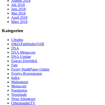
August 2018
Juli 2018
Juni 2018
Mai 2018
April 2018
März 2018
Kategorien
Cthulhu
D&D/Pathfinder/OSR
DSA
DSA-Metascore
DSA-Update
Engors Dereblick
Fate
Frosty Pen&Paper Online
Frostys Rezensionen
Index
Malmsturm
Metascore
Nandurion
Netzfunde
Neue Abenteuer
OrkenspalterTV